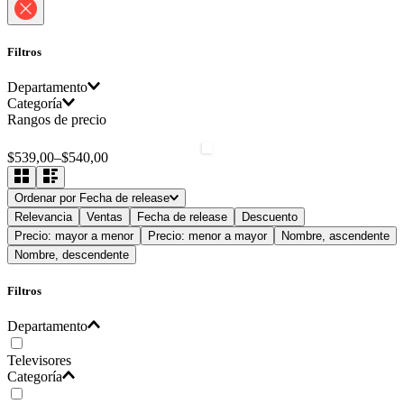
Filtros
Departamento
Categoría
Rangos de precio
Televisores
Televisor 44 - 54
$539,00
–
$540,00
Ordenar por
Fecha de release
Relevancia
Ventas
Fecha de release
Descuento
Precio: mayor a menor
Precio: menor a mayor
Nombre, ascendente
Nombre, descendente
Filtros
Departamento
Televisores
Categoría