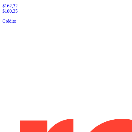
$
162
,
32
$
180
,
35
Crédito