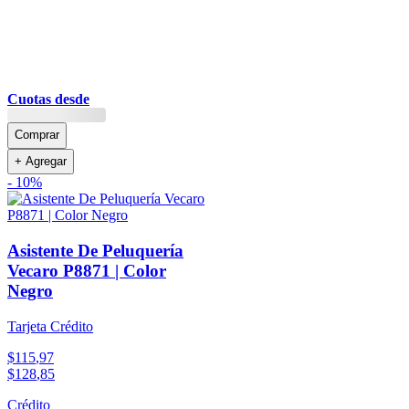
Cuotas desde
Comprar
+ Agregar
-
10%
Asistente De Peluquería
Vecaro P8871 | Color
Negro
Tarjeta Crédito
$
115
,
97
$
128
,
85
Crédito