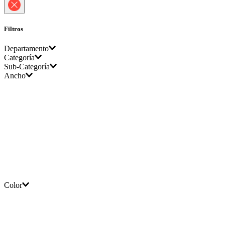
Filtros
Departamento
Categoría
Sub-Categoría
Vehículo
Ancho
Llantas
Llantas de carro
Color