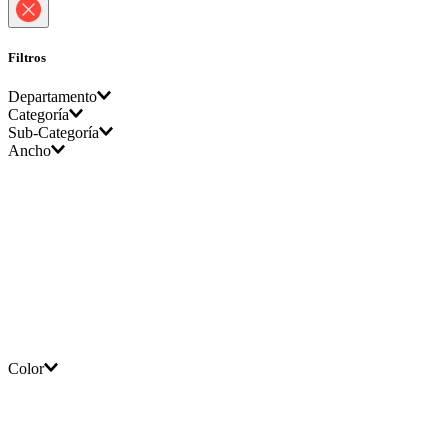
Filtros
Departamento
Categoría
Sub-Categoría
Vehículo
Ancho
Llantas
Llantas de carro
Color